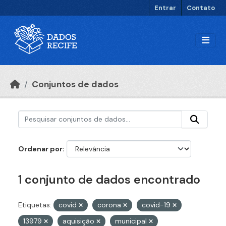
Ir para o conteúdo principal
Entrar
Contato
Conjuntos de dados
Ordenar por
1 conjunto de dados encontrado
Etiquetas:
covid
corona
covid-19
13979
aquisição
municipal