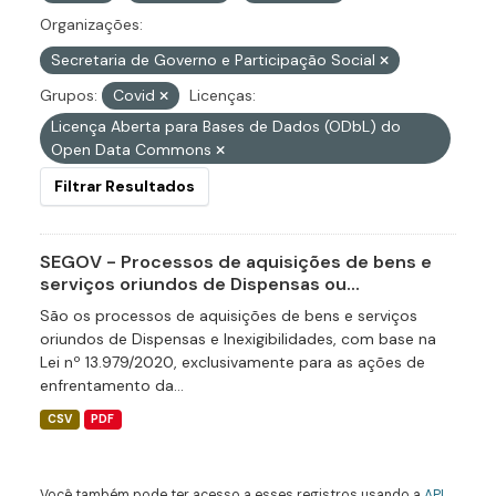
Organizações:
Secretaria de Governo e Participação Social
Grupos:
Covid
Licenças:
Licença Aberta para Bases de Dados (ODbL) do
Open Data Commons
Filtrar Resultados
SEGOV - Processos de aquisições de bens e
serviços oriundos de Dispensas ou...
São os processos de aquisições de bens e serviços
oriundos de Dispensas e Inexigibilidades, com base na
Lei nº 13.979/2020, exclusivamente para as ações de
enfrentamento da...
CSV
PDF
Você também pode ter acesso a esses registros usando a
API