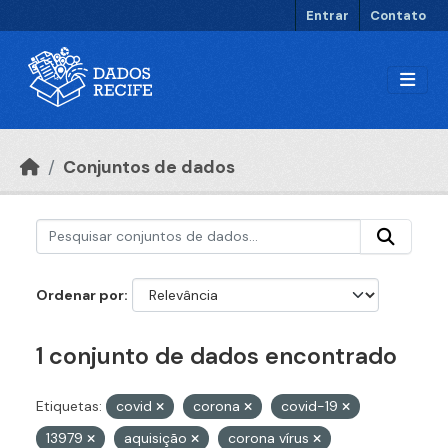
Ir para o conteúdo principal
Entrar
Contato
Conjuntos de dados
Ordenar por
1 conjunto de dados encontrado
Etiquetas:
covid
corona
covid-19
13979
aquisição
corona vírus