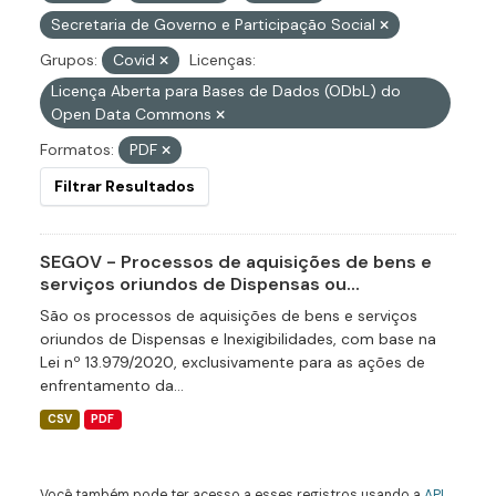
Secretaria de Governo e Participação Social
Grupos:
Covid
Licenças:
Licença Aberta para Bases de Dados (ODbL) do
Open Data Commons
Formatos:
PDF
Filtrar Resultados
SEGOV - Processos de aquisições de bens e
serviços oriundos de Dispensas ou...
São os processos de aquisições de bens e serviços
oriundos de Dispensas e Inexigibilidades, com base na
Lei nº 13.979/2020, exclusivamente para as ações de
enfrentamento da...
CSV
PDF
Você também pode ter acesso a esses registros usando a
API