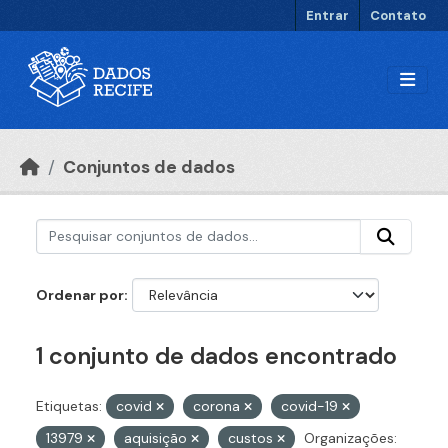
Ir para o conteúdo principal
Entrar
Contato
Conjuntos de dados
Ordenar por
1 conjunto de dados encontrado
Etiquetas:
covid
corona
covid-19
13979
aquisição
custos
Organizações: