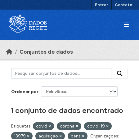
Ir para o conteúdo principal
Entrar
Contato
Conjuntos de dados
Ordenar por
1 conjunto de dados encontrado
Etiquetas:
covid
corona
covid-19
13979
aquisição
bens
Organizações: