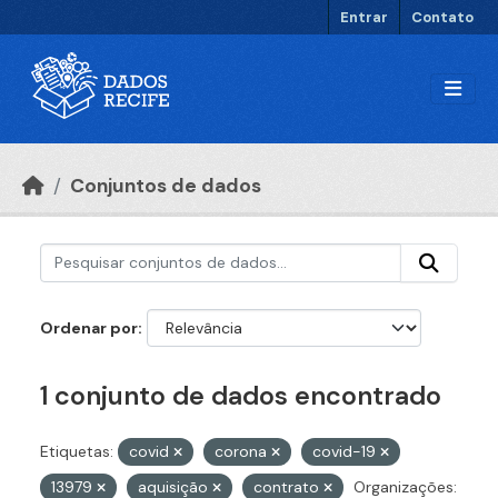
Ir para o conteúdo principal
Entrar
Contato
Conjuntos de dados
Ordenar por
1 conjunto de dados encontrado
Etiquetas:
covid
corona
covid-19
13979
aquisição
contrato
Organizações: