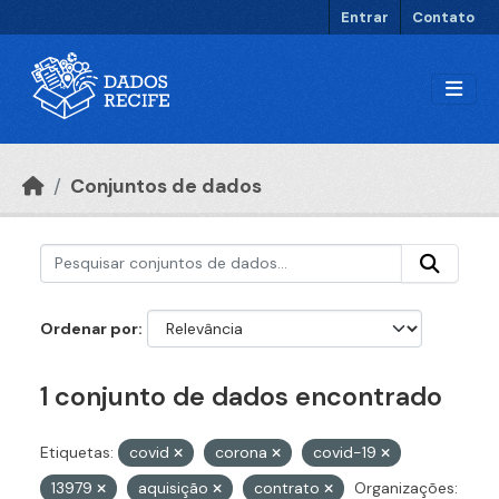
Ir para o conteúdo principal
Entrar
Contato
Conjuntos de dados
Ordenar por
1 conjunto de dados encontrado
Etiquetas:
covid
corona
covid-19
13979
aquisição
contrato
Organizações: