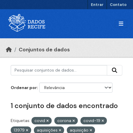
Ir para o conteúdo principal
Entrar
Contato
Conjuntos de dados
Ordenar por
1 conjunto de dados encontrado
Etiquetas:
covid
corona
covid-19
13979
aquisições
aquisição