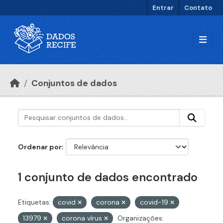
Ir para o conteúdo principal
Entrar
Contato
Conjuntos de dados
Ordenar por
1 conjunto de dados encontrado
Etiquetas:
covid
corona
covid-19
13979
corona vírus
Organizações: