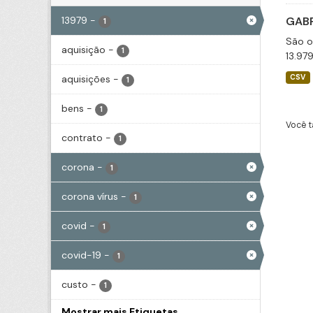
13979
-
GABP
1
São o
aquisição
-
1
13.97
aquisições
-
CSV
1
bens
-
1
Você t
contrato
-
1
corona
-
1
corona vírus
-
1
covid
-
1
covid-19
-
1
custo
-
1
Mostrar mais Etiquetas