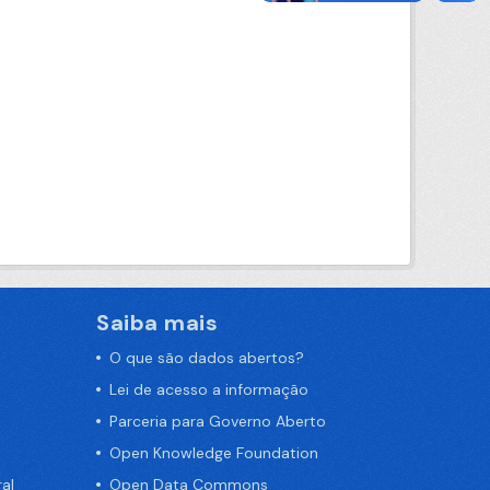
Saiba mais
O que são dados abertos?
Lei de acesso a informação
Parceria para Governo Aberto
Open Knowledge Foundation
al
Open Data Commons