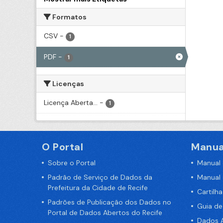
Formatos
CSV
-
1
PDF
-
1
Licenças
Licença Aberta...
-
1
O Portal
Manua
Sobre o Portal
Manual
Padrão de Serviço de Dados da
Manual
Prefeitura da Cidade de Recife
Cartilh
Padrões de Publicação dos Dados no
Guia d
Portal de Dados Abertos do Recife
Dados A