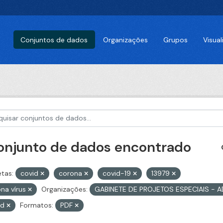
Conjuntos de dados
Organizações
Grupos
Visua
conjunto de dados encontrado
etas:
covid
corona
covid-19
13979
na vírus
Organizações:
GABINETE DE PROJETOS ESPECIAIS - 
id
Formatos:
PDF