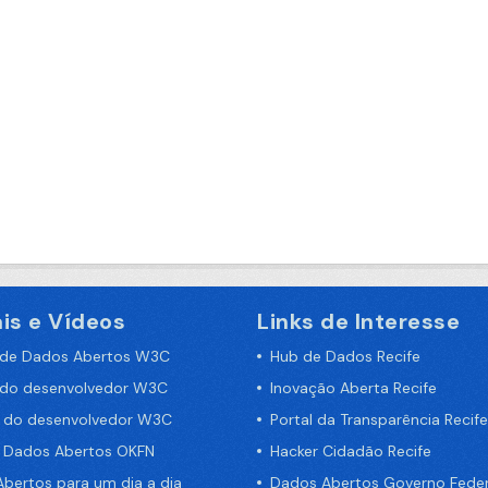
is e Vídeos
Links de Interesse
 de Dados Abertos W3C
Hub de Dados Recife
 do desenvolvedor W3C
Inovação Aberta Recife
a do desenvolvedor W3C
Portal da Transparência Recife
e Dados Abertos OKFN
Hacker Cidadão Recife
bertos para um dia a dia
Dados Abertos Governo Feder