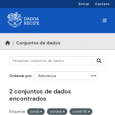
Ir para o conteúdo principal
Entrar
Contato
Conjuntos de dados
Ordenar por
2 conjuntos de dados
encontrados
Etiquetas:
covid
corona
covid-19