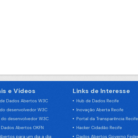
is e Vídeos
Links de Interesse
 de Dados Abertos W3C
Hub de Dados Recife
 do desenvolvedor W3C
Inovação Aberta Recife
a do desenvolvedor W3C
Portal da Transparência Recife
e Dados Abertos OKFN
Hacker Cidadão Recife
bertos para um dia a dia
Dados Abertos Governo Feder