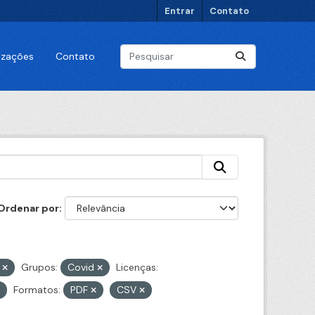
Entrar
Contato
lizações
Contato
Ordenar por
l
Grupos:
Covid
Licenças:
Formatos:
PDF
CSV