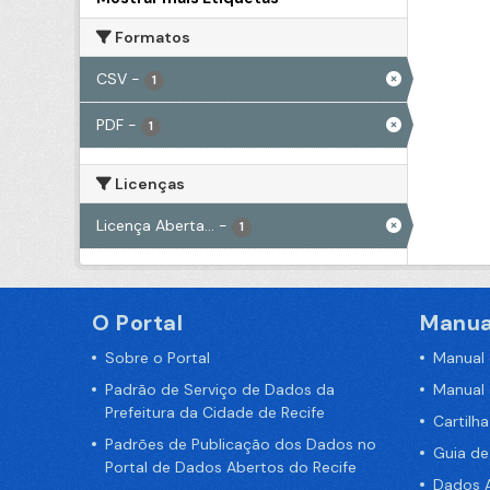
Formatos
CSV
-
1
PDF
-
1
Licenças
Licença Aberta...
-
1
O Portal
Manua
Sobre o Portal
Manual
Padrão de Serviço de Dados da
Manual
Prefeitura da Cidade de Recife
Cartilh
Padrões de Publicação dos Dados no
Guia d
Portal de Dados Abertos do Recife
Dados A