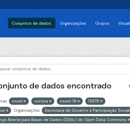
Conjuntos de dados
Organizações
Grupos
Visua
conjunto de dados encontrado
etas:
covid
corona
covid-19
13979
tos
Organizações:
Secretaria de Governo e Participação Socia
ença Aberta para Bases de Dados (ODbL) do Open Data Commons