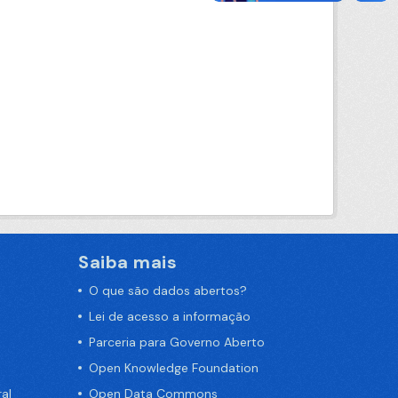
Saiba mais
O que são dados abertos?
Lei de acesso a informação
Parceria para Governo Aberto
Open Knowledge Foundation
al
Open Data Commons