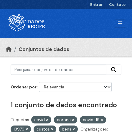
Ir para o conteúdo principal
Entrar
Contato
Conjuntos de dados
Ordenar por
1 conjunto de dados encontrado
Etiquetas:
covid
corona
covid-19
13979
custos
bens
Organizações: