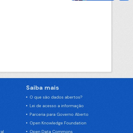
Saiba mais
O que são dados abertos?
Lei de acesso a informação
Parceria para Governo Aberto
Open Knowledge Foundation
al
Open Data Commons