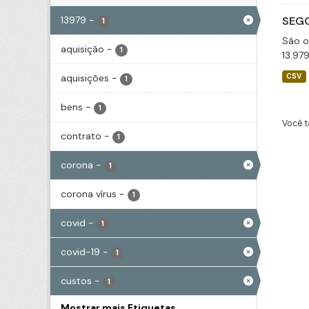
13979
-
SEGO
1
São o
aquisição
-
1
13.97
aquisições
-
CSV
1
bens
-
1
Você t
contrato
-
1
corona
-
1
corona vírus
-
1
covid
-
1
covid-19
-
1
custos
-
1
Mostrar mais Etiquetas