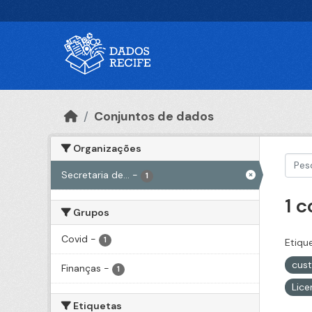
Ir para o conteúdo principal
Conjuntos de dados
Organizações
Secretaria de...
-
1
1 
Grupos
Covid
-
1
Etiqu
cus
Finanças
-
1
Lic
Etiquetas