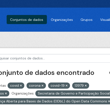
Conjuntos de dados
Organizações
Grupos
Visua
conjunto de dados encontrado
etas:
covid
corona
covid-19
13979
tos
Organizações:
Secretaria de Governo e Participação Socia
ença Aberta para Bases de Dados (ODbL) do Open Data Commons