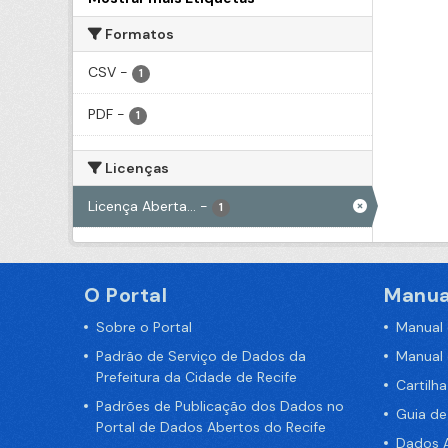
Formatos
CSV
-
1
PDF
-
1
Licenças
Licença Aberta...
-
1
O Portal
Manua
Sobre o Portal
Manual
Padrão de Serviço de Dados da
Manual
Prefeitura da Cidade de Recife
Cartilh
Padrões de Publicação dos Dados no
Guia d
Portal de Dados Abertos do Recife
Dados A