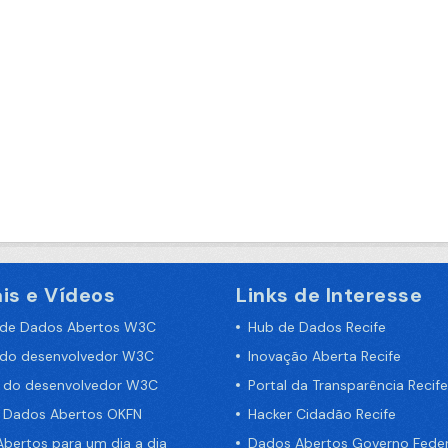
is e Vídeos
Links de Interesse
 de Dados Abertos W3C
Hub de Dados Recife
 do desenvolvedor W3C
Inovação Aberta Recife
a do desenvolvedor W3C
Portal da Transparência Recife
e Dados Abertos OKFN
Hacker Cidadão Recife
bertos para um dia a dia
Dados Abertos Governo Feder