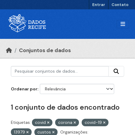
Ir para o conteúdo principal
Entrar
Contato
Conjuntos de dados
Ordenar por
1 conjunto de dados encontrado
Etiquetas:
covid
corona
covid-19
13979
custos
Organizações: