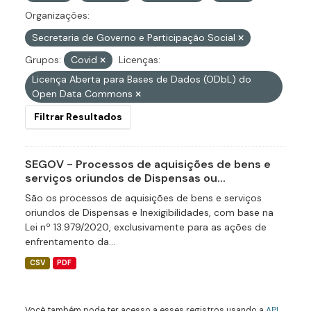
Organizações:
Secretaria de Governo e Participação Social
Grupos:
Covid
Licenças:
Licença Aberta para Bases de Dados (ODbL) do
Open Data Commons
Filtrar Resultados
SEGOV - Processos de aquisições de bens e
serviços oriundos de Dispensas ou...
São os processos de aquisições de bens e serviços
oriundos de Dispensas e Inexigibilidades, com base na
Lei nº 13.979/2020, exclusivamente para as ações de
enfrentamento da...
CSV
PDF
Você também pode ter acesso a esses registros usando a
API