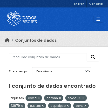
Ir para o conteúdo principal
Entrar
Contato
Conjuntos de dados
Ordenar por
1 conjunto de dados encontrado
Etiquetas:
covid
corona
covid-19
13979
custos
aquisição
bens