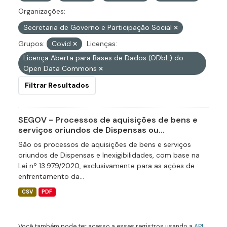
Organizações:
Secretaria de Governo e Participação Social
Grupos:
Covid
Licenças:
Licença Aberta para Bases de Dados (ODbL) do
Open Data Commons
Filtrar Resultados
SEGOV - Processos de aquisições de bens e
serviços oriundos de Dispensas ou...
São os processos de aquisições de bens e serviços
oriundos de Dispensas e Inexigibilidades, com base na
Lei nº 13.979/2020, exclusivamente para as ações de
enfrentamento da...
CSV
PDF
Você também pode ter acesso a esses registros usando a
API