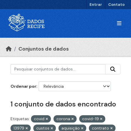
Ir para o conteúdo principal
Entrar
Contato
Conjuntos de dados
Ordenar por
1 conjunto de dados encontrado
Etiquetas:
covid
corona
covid-19
13979
custos
aquisição
contrato