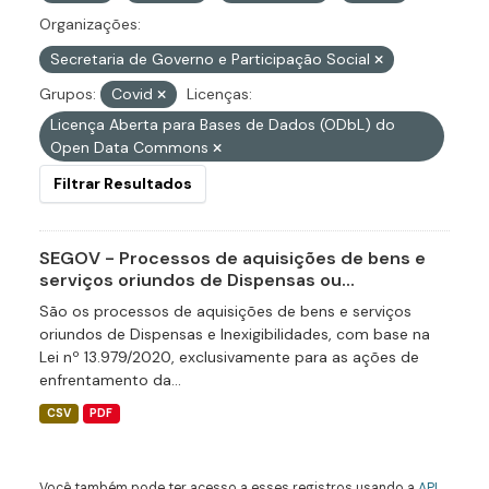
Organizações:
Secretaria de Governo e Participação Social
Grupos:
Covid
Licenças:
Licença Aberta para Bases de Dados (ODbL) do
Open Data Commons
Filtrar Resultados
SEGOV - Processos de aquisições de bens e
serviços oriundos de Dispensas ou...
São os processos de aquisições de bens e serviços
oriundos de Dispensas e Inexigibilidades, com base na
Lei nº 13.979/2020, exclusivamente para as ações de
enfrentamento da...
CSV
PDF
Você também pode ter acesso a esses registros usando a
API