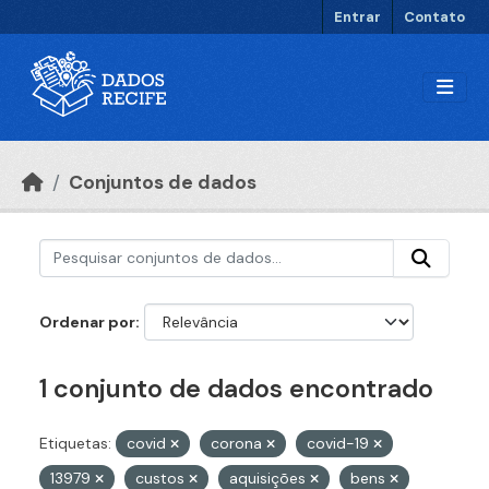
Ir para o conteúdo principal
Entrar
Contato
Conjuntos de dados
Ordenar por
1 conjunto de dados encontrado
Etiquetas:
covid
corona
covid-19
13979
custos
aquisições
bens