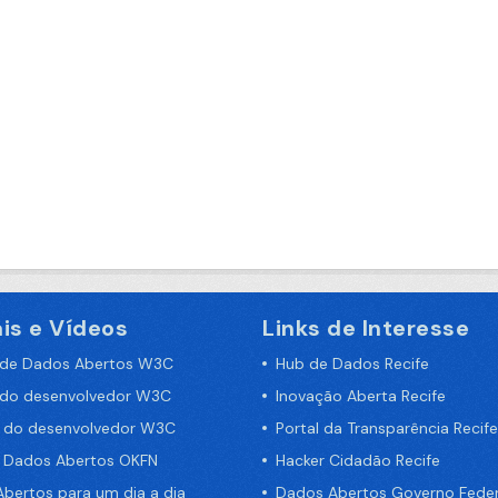
is e Vídeos
Links de Interesse
 de Dados Abertos W3C
Hub de Dados Recife
 do desenvolvedor W3C
Inovação Aberta Recife
a do desenvolvedor W3C
Portal da Transparência Recife
e Dados Abertos OKFN
Hacker Cidadão Recife
bertos para um dia a dia
Dados Abertos Governo Feder