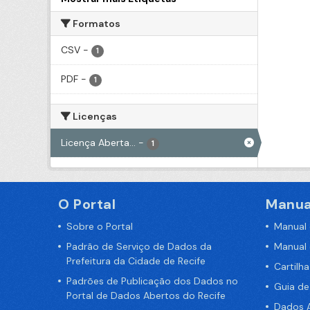
Formatos
CSV
-
1
PDF
-
1
Licenças
Licença Aberta...
-
1
O Portal
Manua
Sobre o Portal
Manual
Padrão de Serviço de Dados da
Manual
Prefeitura da Cidade de Recife
Cartilh
Padrões de Publicação dos Dados no
Guia d
Portal de Dados Abertos do Recife
Dados A