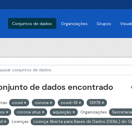
Conjuntos de dados
Organizações
Grupos
Visua
conjunto de dados encontrado
etas:
covid
corona
covid-19
13979
tos
corona vírus
aquisição
Organizações:
Secretari
id
Licenças:
Licença Aberta para Bases de Dados (ODbL) do