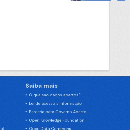
Saiba mais
O que são dados abertos?
Lei de acesso a informação
Parceria para Governo Aberto
Open Knowledge Foundation
al
Open Data Commons