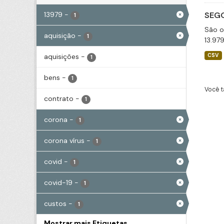
13979
-
SEGO
1
São o
aquisição
-
1
13.97
aquisições
-
CSV
1
bens
-
1
Você t
contrato
-
1
corona
-
1
corona vírus
-
1
covid
-
1
covid-19
-
1
custos
-
1
Mostrar mais Etiquetas