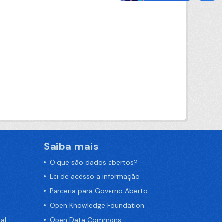
Saiba mais
O que são dados abertos?
Lei de acesso a informação
Parceria para Governo Aberto
Open Knowledge Foundation
al
Open Data Commons