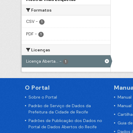
Formatos
CSV
-
1
PDF
-
1
Licenças
Licença Aberta...
-
1
O Portal
Manua
Sobre o Portal
Manual
Padrão de Serviço de Dados da
Manual
Prefeitura da Cidade de Recife
Cartilh
Padrões de Publicação dos Dados no
Guia d
Portal de Dados Abertos do Recife
Dados A