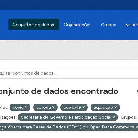
Conjuntos de dados
Organizações
Grupos
Visua
conjunto de dados encontrado
etas:
covid
corona
covid-19
aquisição
izações:
Secretaria de Governo e Participação Social
Grupos:
ença Aberta para Bases de Dados (ODbL) do Open Data Commons