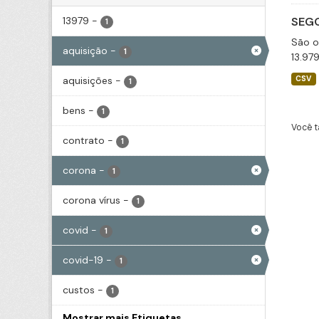
13979
-
SEGO
1
São o
aquisição
-
1
13.97
aquisições
-
CSV
1
bens
-
1
Você t
contrato
-
1
corona
-
1
corona vírus
-
1
covid
-
1
covid-19
-
1
custos
-
1
Mostrar mais Etiquetas