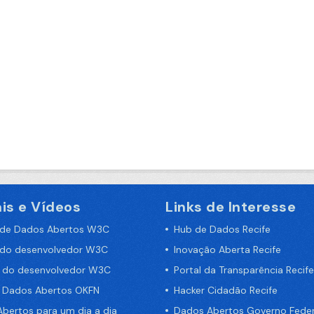
is e Vídeos
Links de Interesse
 de Dados Abertos W3C
Hub de Dados Recife
 do desenvolvedor W3C
Inovação Aberta Recife
a do desenvolvedor W3C
Portal da Transparência Recife
e Dados Abertos OKFN
Hacker Cidadão Recife
bertos para um dia a dia
Dados Abertos Governo Feder