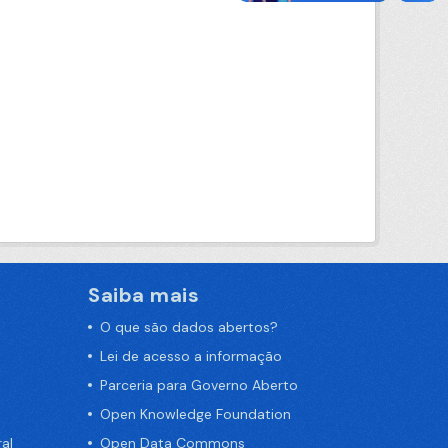
Saiba mais
O que são dados abertos?
Lei de acesso a informação
Parceria para Governo Aberto
Open Knowledge Foundation
al
Open Data Commons