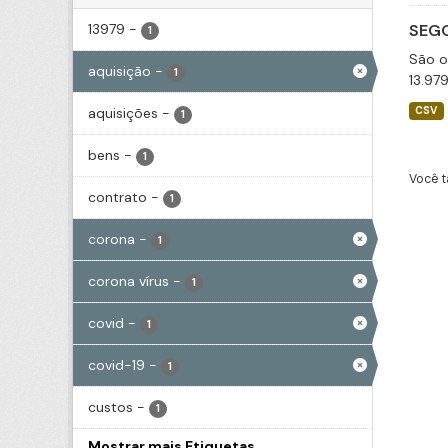
13979
-
SEGO
1
São o
aquisição
-
1
13.97
aquisições
-
CSV
1
bens
-
1
Você t
contrato
-
1
corona
-
1
corona vírus
-
1
covid
-
1
covid-19
-
1
custos
-
1
Mostrar mais Etiquetas