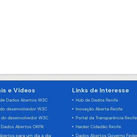
is e Vídeos
Links de Interesse
 de Dados Abertos W3C
Hub de Dados Recife
 do desenvolvedor W3C
Inovação Aberta Recife
a do desenvolvedor W3C
Portal da Transparência Recife
e Dados Abertos OKFN
Hacker Cidadão Recife
bertos para um dia a dia
Dados Abertos Governo Feder