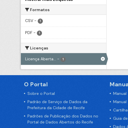
Formatos
CSV
-
1
PDF
-
1
Licenças
Licença Aberta...
-
1
O Portal
Manua
Sobre o Portal
Manual
Padrão de Serviço de Dados da
Manual
Prefeitura da Cidade de Recife
Cartilh
Padrões de Publicação dos Dados no
Guia d
Portal de Dados Abertos do Recife
Dados A