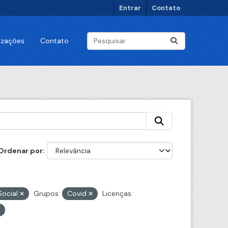
Entrar
Contato
lizações
Contato
Ordenar por
Social
Grupos:
Covid
Licenças: