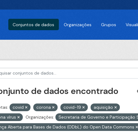
Conjuntos de dados
Organizações
Grupos
Visua
conjunto de dados encontrado
etas:
covid
corona
covid-19
aquisição
na vírus
Organizações:
Secretaria de Governo e Participação 
ença Aberta para Bases de Dados (ODbL) do Open Data Commons