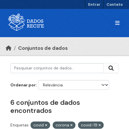
Ir para o conteúdo principal
Entrar
Contato
Conjuntos de dados
Ordenar por
6 conjuntos de dados
encontrados
Etiquetas:
covid
corona
covid-19