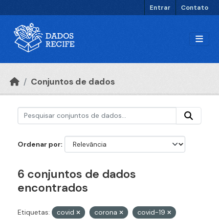
Ir para o conteúdo principal
Entrar
Contato
Conjuntos de dados
Ordenar por
6 conjuntos de dados
encontrados
Etiquetas:
covid
corona
covid-19