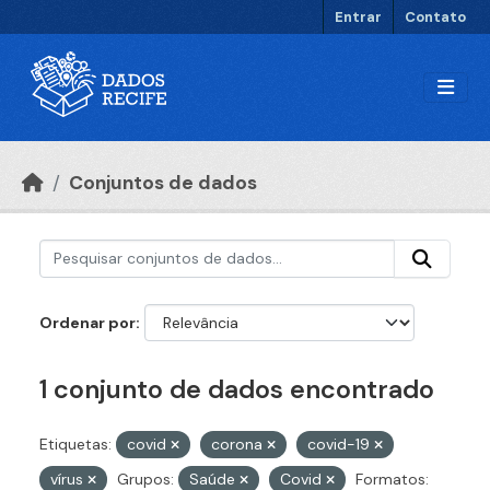
Ir para o conteúdo principal
Entrar
Contato
Conjuntos de dados
Ordenar por
1 conjunto de dados encontrado
Etiquetas:
covid
corona
covid-19
vírus
Grupos:
Saúde
Covid
Formatos: