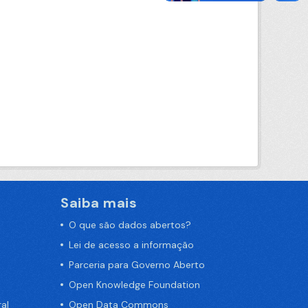
Saiba mais
O que são dados abertos?
Lei de acesso a informação
Parceria para Governo Aberto
Open Knowledge Foundation
al
Open Data Commons