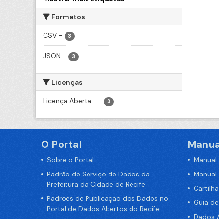
Formatos
CSV
-
3
JSON
-
3
Licenças
Licença Aberta...
-
3
O Portal
Manua
Sobre o Portal
Manual
Padrão de Serviço de Dados da
Manual
Prefeitura da Cidade de Recife
Cartilh
Padrões de Publicação dos Dados no
Guia d
Portal de Dados Abertos do Recife
Dados A