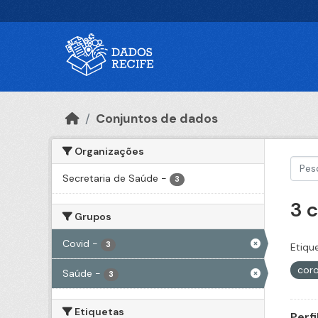
Ir para o conteúdo principal
Conjuntos de dados
Organizações
Secretaria de Saúde
-
3
3 
Grupos
Covid
-
3
Etiqu
coro
Saúde
-
3
Etiquetas
Perf