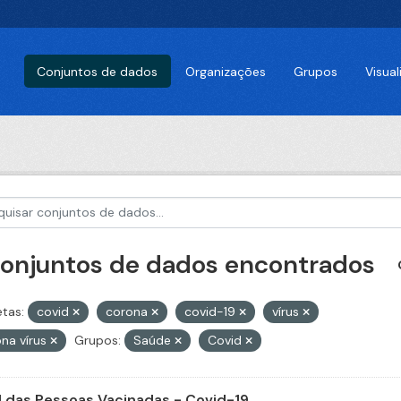
Conjuntos de dados
Organizações
Grupos
Visua
conjuntos de dados encontrados
etas:
covid
corona
covid-19
vírus
na vírus
Grupos:
Saúde
Covid
il das Pessoas Vacinadas - Covid-19