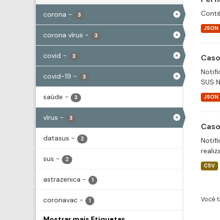
Conté
corona
-
3
JSON
corona vírus
-
3
covid
-
Caso
3
Notif
covid-19
-
3
SUS N
saúde
-
JSON
3
vírus
-
3
Caso
datasus
-
2
Notif
realiz
sus
-
2
CSV
astrazenica
-
1
coronavac
-
Você t
1
Mostrar mais Etiquetas