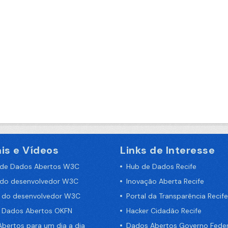
is e Vídeos
Links de Interesse
 de Dados Abertos W3C
Hub de Dados Recife
 do desenvolvedor W3C
Inovação Aberta Recife
a do desenvolvedor W3C
Portal da Transparência Recife
e Dados Abertos OKFN
Hacker Cidadão Recife
bertos para um dia a dia
Dados Abertos Governo Feder