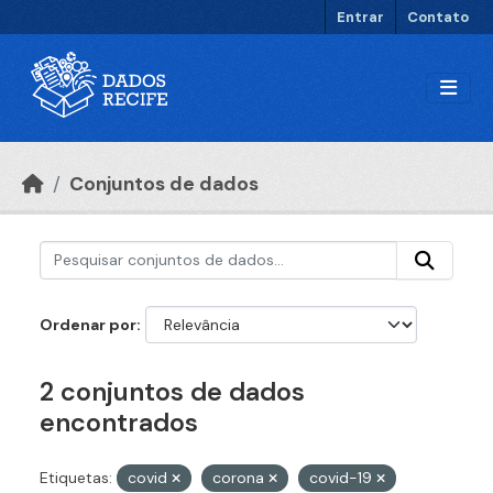
Ir para o conteúdo principal
Entrar
Contato
Conjuntos de dados
Ordenar por
2 conjuntos de dados
encontrados
Etiquetas:
covid
corona
covid-19