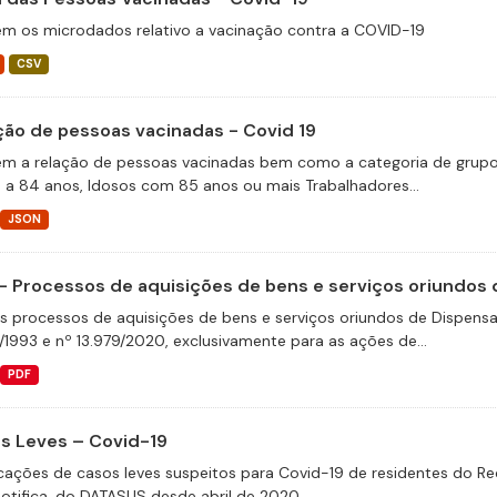
m os microdados relativo a vacinação contra a COVID-19
CSV
ção de pessoas vacinadas - Covid 19
m a relação de pessoas vacinadas bem como a categoria de grupos 
 a 84 anos, Idosos com 85 anos ou mais Trabalhadores...
JSON
- Processos de aquisições de bens e serviços oriundos d
s processos de aquisições de bens e serviços oriundos de Dispensas 
/1993 e nº 13.979/2020, exclusivamente para as ações de...
PDF
s Leves – Covid-19
icações de casos leves suspeitos para Covid-19 de residentes do Re
otifica, do DATASUS desde abril de 2020