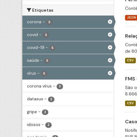
Conté
Etiquetas
JSON
corona
-
5
covid
-
Rela
5
Conté
covid-19
-
5
de 80
saúde
-
CSV
5
vírus
-
5
FMS 
corona vírus
-
3
São o
8.666
datasus
-
2
CSV
gripe
-
2
Caso
idosos
-
2
Notif
SUS N