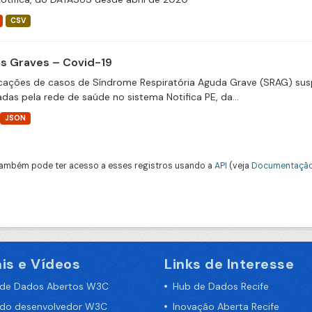
CSV
s Graves – Covid-19
icações de casos de Síndrome Respiratória Aguda Grave (SRAG) susp
adas pela rede de saúde no sistema Notifica PE, da...
JSON
ambém pode ter acesso a esses registros usando a
API
(veja
Documentação
is e Vídeos
Links de Interesse
 de Dados Abertos W3C
Hub de Dados Recife
 do desenvolvedor W3C
Inovação Aberta Recife