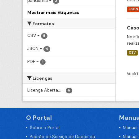
pandemia
-
2
JSON
Mostrar mais Etiquetas
Formatos
Caso
CSV
-
5
Notif
realiz
JSON
-
4
CSV
PDF
-
1
Você t
Licenças
Licença Aberta...
-
5
O Portal
Manua
Sobre o Portal
Manual
Padrão de Serviço de Dados da
Manual