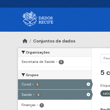
Ir para o conteúdo principal
Conjuntos de dados
Organizações
Secretaria de Saúde
-
5
5 
Grupos
Covid
-
5
Etiqu
saú
Saúde
-
5
Finanças
-
1
Perf