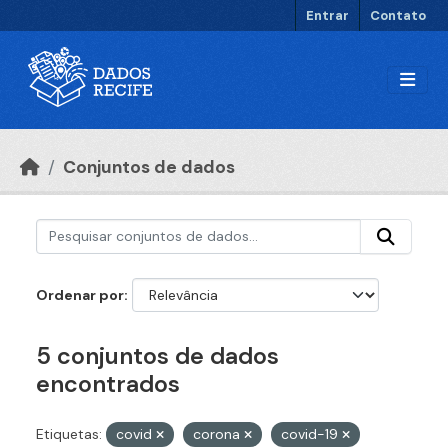
Ir para o conteúdo principal
Entrar
Contato
Conjuntos de dados
Ordenar por
5 conjuntos de dados
encontrados
Etiquetas:
covid
corona
covid-19