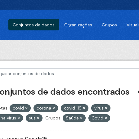
Conjuntos de dados
Organizações
Grupos
Visua
conjuntos de dados encontrados
etas:
covid
corona
covid-19
vírus
na vírus
sus
Grupos:
Saúde
Covid
s Leves – Covid-19