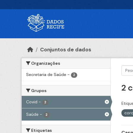
Ir para o conteúdo principal
Conjuntos de dados
Organizações
Secretaria de Saúde
-
2
2 
Grupos
Covid
-
2
Etiqu
coro
Saúde
-
2
Etiquetas
Caso