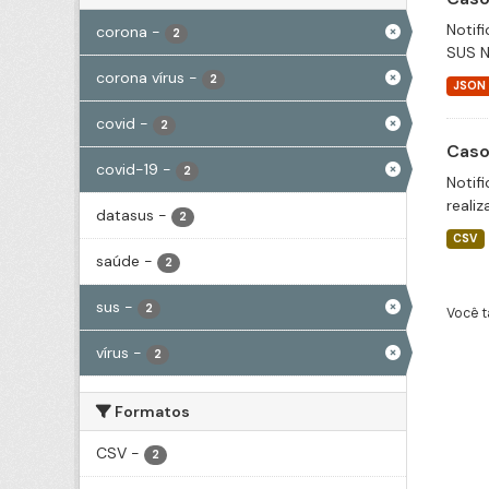
Notif
corona
-
2
SUS N
corona vírus
-
2
JSON
covid
-
2
Caso
covid-19
-
2
Notif
realiz
datasus
-
2
CSV
saúde
-
2
sus
-
2
Você t
vírus
-
2
Formatos
CSV
-
2