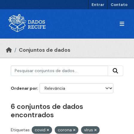
Ir para o conteúdo principal
Entrar
Contato
Conjuntos de dados
Ordenar por
6 conjuntos de dados
encontrados
Etiquetas:
covid
corona
vírus