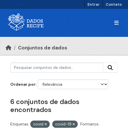
Ir para o conteúdo principal
Entrar
Contato
Conjuntos de dados
Ordenar por
6 conjuntos de dados
encontrados
Etiquetas:
covid
covid-19
Formatos: