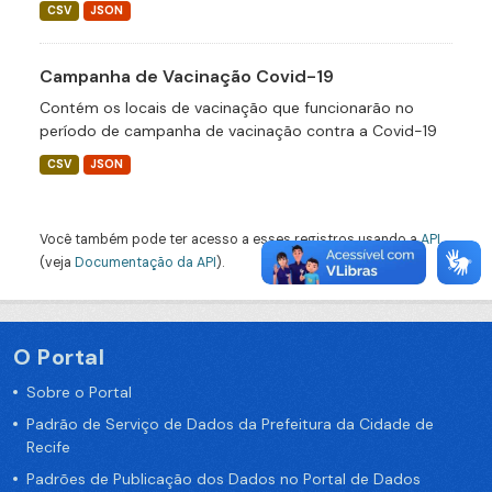
CSV
JSON
Campanha de Vacinação Covid-19
Contém os locais de vacinação que funcionarão no
período de campanha de vacinação contra a Covid-19
CSV
JSON
Você também pode ter acesso a esses registros usando a
API
(veja
Documentação da API
).
O Portal
Sobre o Portal
Padrão de Serviço de Dados da Prefeitura da Cidade de
Recife
Padrões de Publicação dos Dados no Portal de Dados