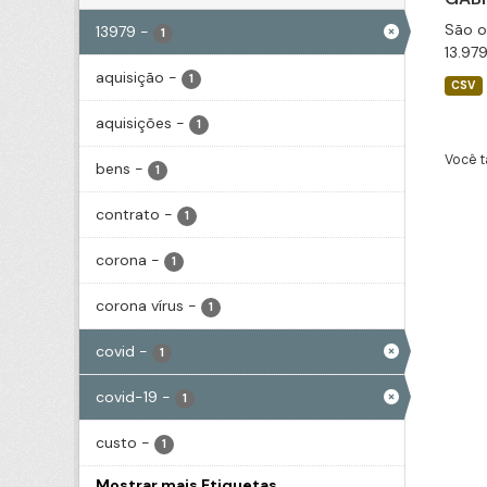
São o
13979
-
1
13.97
aquisição
-
1
CSV
aquisições
-
1
Você t
bens
-
1
contrato
-
1
corona
-
1
corona vírus
-
1
covid
-
1
covid-19
-
1
custo
-
1
Mostrar mais Etiquetas