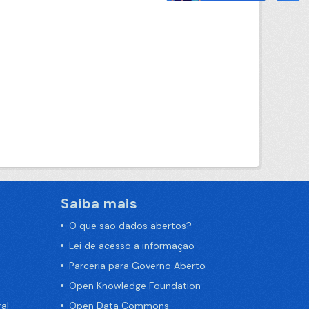
Saiba mais
O que são dados abertos?
Lei de acesso a informação
Parceria para Governo Aberto
Open Knowledge Foundation
al
Open Data Commons