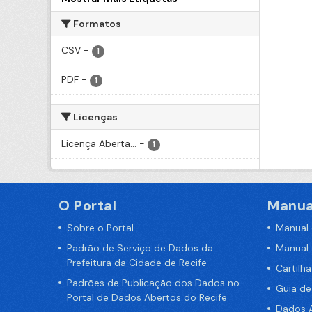
Formatos
CSV
-
1
PDF
-
1
Licenças
Licença Aberta...
-
1
O Portal
Manua
Sobre o Portal
Manual
Padrão de Serviço de Dados da
Manual
Prefeitura da Cidade de Recife
Cartilh
Padrões de Publicação dos Dados no
Guia d
Portal de Dados Abertos do Recife
Dados A