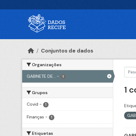
Ir para o conteúdo principal
Conjuntos de dados
Organizações
GABINETE DE...
-
1
1 
Grupos
Covid
-
1
Etiqu
GAB
Finanças
-
1
Etiquetas
GABP