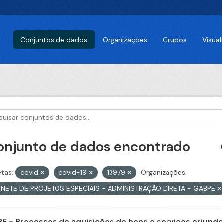
Conjuntos de dados
Organizações
Grupos
Visua
conjunto de dados encontrado
etas:
covid
covid-19
13979
Organizações:
INETE DE PROJETOS ESPECIAIS - ADMINISTRAÇÃO DIRETA - GABPE
E - Processos de aquisições de bens e serviços oriundos