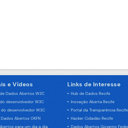
is e Vídeos
Links de Interesse
 de Dados Abertos W3C
Hub de Dados Recife
 do desenvolvedor W3C
Inovação Aberta Recife
a do desenvolvedor W3C
Portal da Transparência Recife
e Dados Abertos OKFN
Hacker Cidadão Recife
bertos para um dia a dia
Dados Abertos Governo Feder