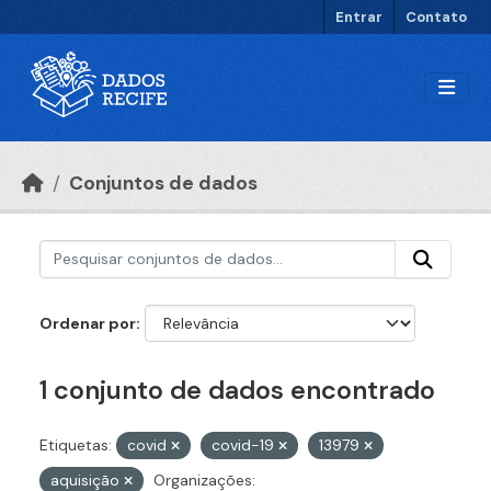
Ir para o conteúdo principal
Entrar
Contato
Conjuntos de dados
Ordenar por
1 conjunto de dados encontrado
Etiquetas:
covid
covid-19
13979
aquisição
Organizações: