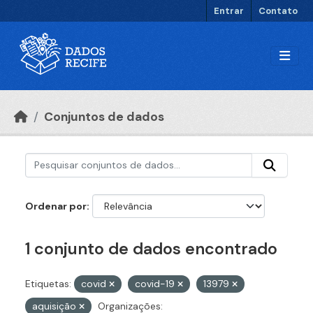
Ir para o conteúdo principal
Entrar
Contato
Conjuntos de dados
Ordenar por
1 conjunto de dados encontrado
Etiquetas:
covid
covid-19
13979
aquisição
Organizações: