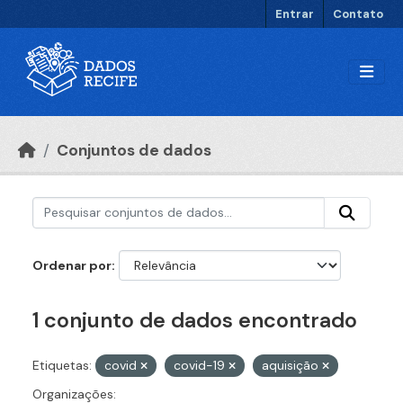
Ir para o conteúdo principal
Entrar
Contato
Conjuntos de dados
Ordenar por
1 conjunto de dados encontrado
Etiquetas:
covid
covid-19
aquisição
Organizações: