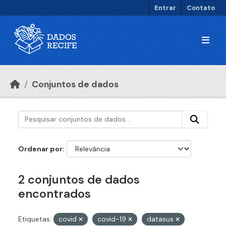
Ir para o conteúdo principal
Entrar
Contato
Conjuntos de dados
Ordenar por
2 conjuntos de dados
encontrados
Etiquetas:
covid
covid-19
datasus