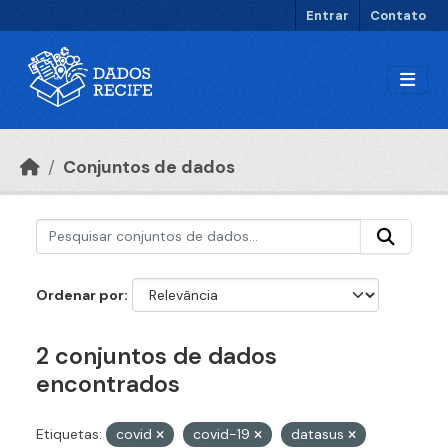
Ir para o conteúdo principal
Entrar
Contato
Conjuntos de dados
Ordenar por
2 conjuntos de dados
encontrados
Etiquetas:
covid
covid-19
datasus