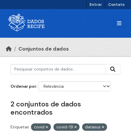
Ir para o conteúdo principal
Entrar
Contato
Conjuntos de dados
Ordenar por
2 conjuntos de dados
encontrados
Etiquetas:
covid
covid-19
datasus