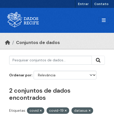
Ir para o conteúdo principal
Entrar
Contato
Conjuntos de dados
Ordenar por
2 conjuntos de dados
encontrados
Etiquetas:
covid
covid-19
datasus