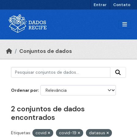
Ir para o conteúdo principal
Entrar
Contato
Conjuntos de dados
Ordenar por
2 conjuntos de dados
encontrados
Etiquetas:
covid
covid-19
datasus