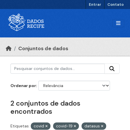
Ir para o conteúdo principal
Entrar
Contato
Conjuntos de dados
Ordenar por
2 conjuntos de dados
encontrados
Etiquetas:
covid
covid-19
datasus