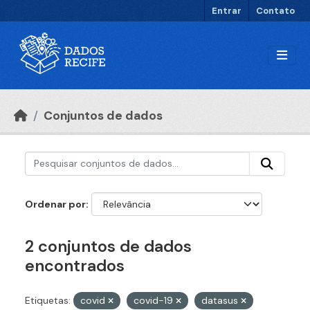
Ir para o conteúdo principal
Entrar
Contato
Conjuntos de dados
Ordenar por
2 conjuntos de dados
encontrados
Etiquetas:
covid
covid-19
datasus