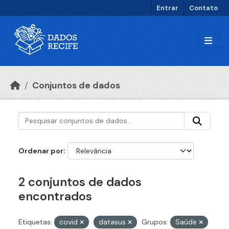
Ir para o conteúdo principal
Entrar
Contato
Conjuntos de dados
Ordenar por
2 conjuntos de dados
encontrados
Etiquetas:
covid
datasus
Grupos:
Saúde