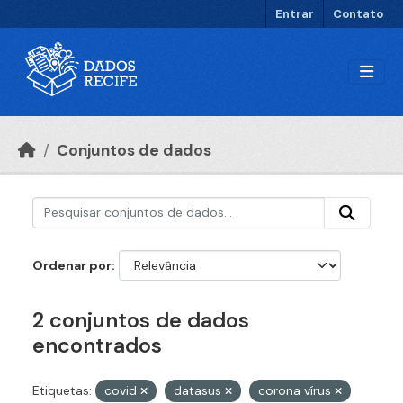
Ir para o conteúdo principal
Entrar
Contato
Conjuntos de dados
Ordenar por
2 conjuntos de dados
encontrados
Etiquetas:
covid
datasus
corona vírus