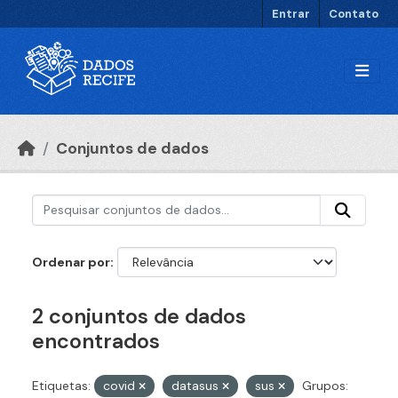
Ir para o conteúdo principal
Entrar
Contato
Conjuntos de dados
Ordenar por
2 conjuntos de dados
encontrados
Etiquetas:
covid
datasus
sus
Grupos: