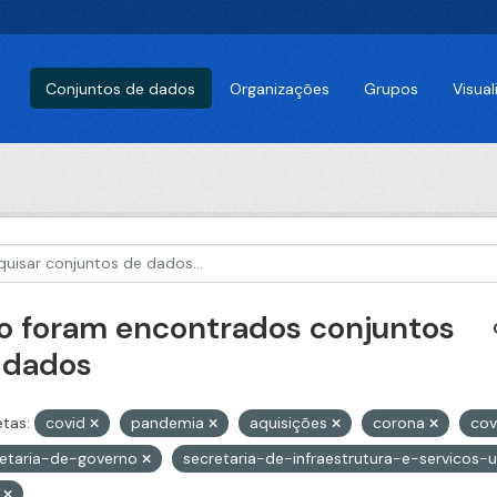
Conjuntos de dados
Organizações
Grupos
Visua
o foram encontrados conjuntos
 dados
etas:
covid
pandemia
aquisições
corona
cov
retaria-de-governo
secretaria-de-infraestrutura-e-servicos-
V