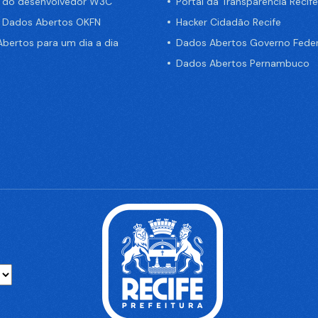
a do desenvolvedor W3C
Portal da Transparência Recife
e Dados Abertos OKFN
Hacker Cidadão Recife
bertos para um dia a dia
Dados Abertos Governo Feder
Dados Abertos Pernambuco