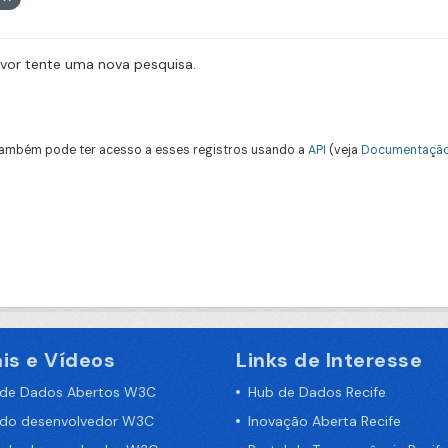
avor tente uma nova pesquisa.
ambém pode ter acesso a esses registros usando a
API
(veja
Documentação
is e Vídeos
Links de Interesse
 de Dados Abertos W3C
Hub de Dados Recife
 do desenvolvedor W3C
Inovação Aberta Recife