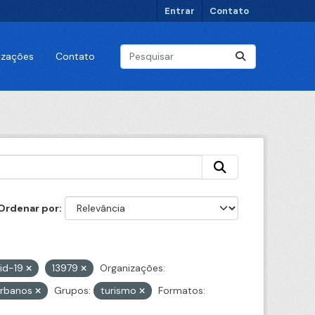
Entrar
Contato
lizações
Contato
Ordenar por
id-19
13979
Organizações:
urbanos
Grupos:
turismo
Formatos: