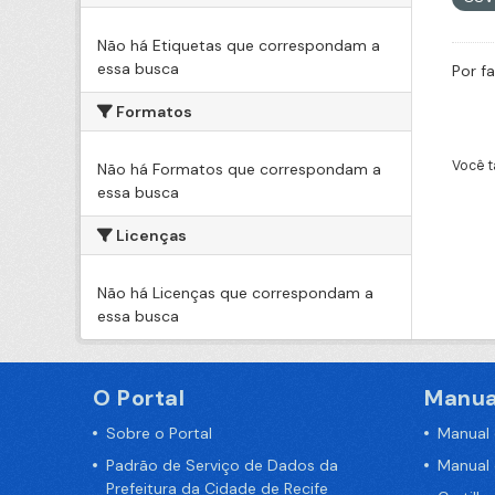
Não há Etiquetas que correspondam a
essa busca
Por f
Formatos
Você t
Não há Formatos que correspondam a
essa busca
Licenças
Não há Licenças que correspondam a
essa busca
O Portal
Manua
Sobre o Portal
Manual
Padrão de Serviço de Dados da
Manual
Prefeitura da Cidade de Recife