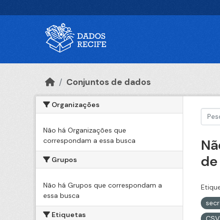
Ir para o conteúdo principal
Conjuntos de dados
Organizações
Não há Organizações que
correspondam a essa busca
Nã
de
Grupos
Não há Grupos que correspondam a
Etiqu
essa busca
sec
Etiquetas
CS