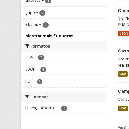
datasus
-
2
Caso
gripe
-
2
Notif
idosos
-
SUS N
2
JSON
Mostrar mais Etiquetas
Formatos
Caso
CSV
-
7
Notif
realiz
JSON
-
6
CSV
PDF
-
1
Camp
Licenças
Conté
Licença Aberta...
-
7
CSV
Você t