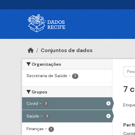
Ir para o conteúdo principal
Conjuntos de dados
Organizações
Secretaria de Saúde
-
7
7 
Grupos
Covid
-
7
Etiqu
Saúde
-
7
Perf
Finanças
-
1
Conté