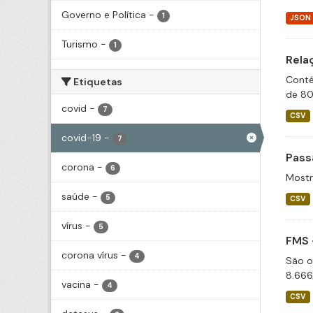
Governo e Política
-
1
JSON
Turismo
-
1
Rela
Conté
Etiquetas
de 80
covid
-
7
CSV
covid-19
-
7
Pass
corona
-
6
Mostr
saúde
-
5
CSV
vírus
-
5
FMS 
corona vírus
-
4
São o
8.666
vacina
-
4
CSV