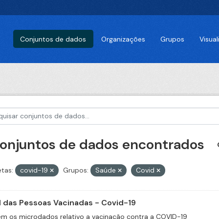
Conjuntos de dados
Organizações
Grupos
Visua
conjuntos de dados encontrados
etas:
covid-19
Grupos:
Saúde
Covid
il das Pessoas Vacinadas - Covid-19
m os microdados relativo a vacinação contra a COVID-19