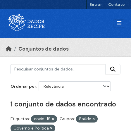
Ir para o conteúdo principal
Entrar
Contato
Conjuntos de dados
Ordenar por
1 conjunto de dados encontrado
Etiquetas:
covid-19
Grupos:
Saúde
Governo e Política