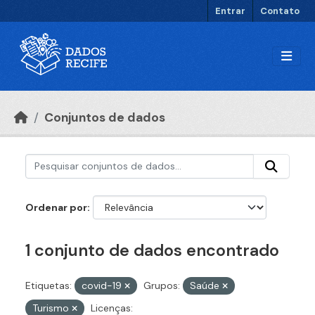
Ir para o conteúdo principal
Entrar
Contato
Conjuntos de dados
Ordenar por
1 conjunto de dados encontrado
Etiquetas:
covid-19
Grupos:
Saúde
Turismo
Licenças: