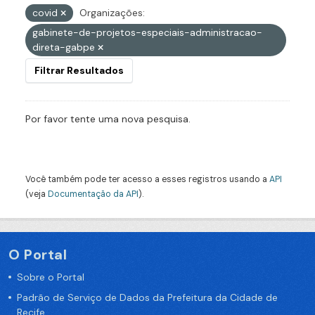
covid
Organizações:
gabinete-de-projetos-especiais-administracao-
direta-gabpe
Filtrar Resultados
Por favor tente uma nova pesquisa.
Você também pode ter acesso a esses registros usando a
API
(veja
Documentação da API
).
O Portal
Sobre o Portal
Padrão de Serviço de Dados da Prefeitura da Cidade de
Recife