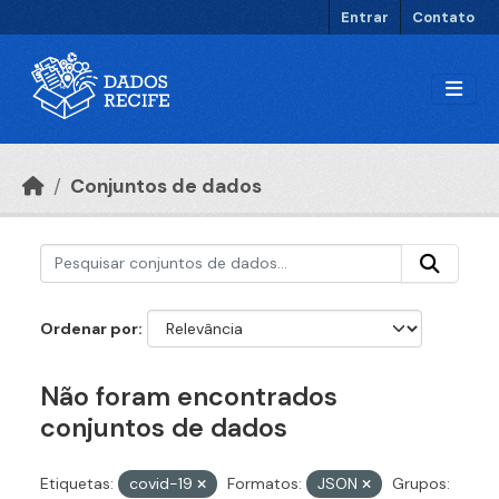
Ir para o conteúdo principal
Entrar
Contato
Conjuntos de dados
Ordenar por
Não foram encontrados
conjuntos de dados
Etiquetas:
covid-19
Formatos:
JSON
Grupos: