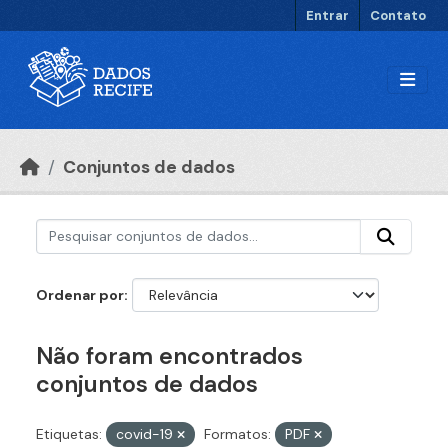
Ir para o conteúdo principal
Entrar
Contato
Conjuntos de dados
Ordenar por
Não foram encontrados
conjuntos de dados
Etiquetas:
covid-19
Formatos:
PDF